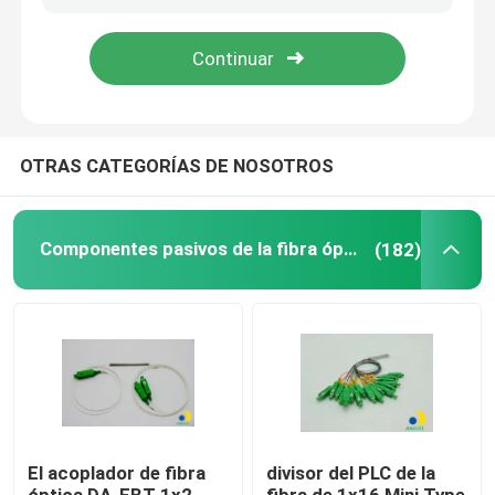
Sobre nosotros
Viaje de la fábrica
OTRAS CATEGORÍAS DE NOSOTROS
Control de calidad
Componentes pasivos de la fibra óptica
(182)
Éntrenos en contacto con
Noticias
Casos
El acoplador de fibra
divisor del PLC de la
Pida una cita