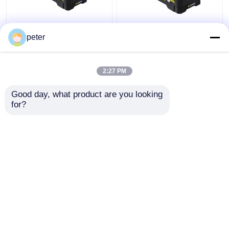
Equipo de conector
Equipo de conector
montado en campo DA-
montado en campo DA-
peter
PM100 portátil para 5G
PM100 portátil para 5G
2:27 PM
Mejor precio
Mejor precio
Good day, what product are you looking 
for?
Contacto
Contacto
Vea más
Inicio
Mapa del Sitio
Contactar Ahora
Desktop Site
Mapa del Sitio
Política de privacidad