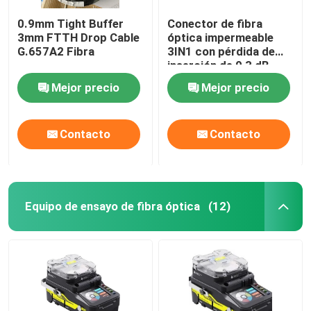
0.9mm Tight Buffer
Conector de fibra
3mm FTTH Drop Cable
óptica impermeable
G.657A2 Fibra
3IN1 con pérdida de
inserción de 0,3 dB
Mejor precio
Mejor precio
Contacto
Contacto
Equipo de ensayo de fibra óptica
(12)