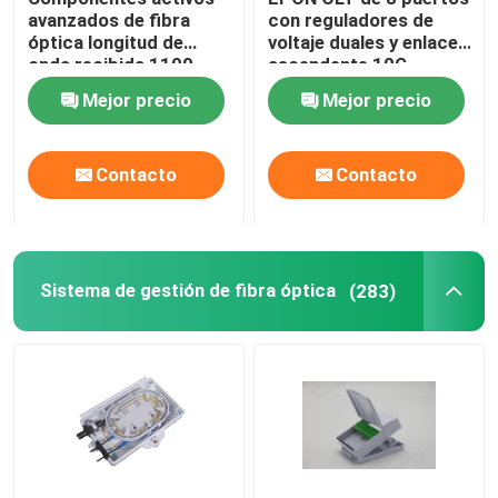
avanzados de fibra
con reguladores de
óptica longitud de
voltaje duales y enlace
Micro conducto de HDPE
onda recibida 1100-
ascendente 10G
1600nm 1550nm
Mejor precio
Mejor precio
CTB≥65dB Planitud en
Otros
banda ±1dB 47-1006
MHz
Contacto
Contacto
Sistema de gestión de fibra óptica
(283)