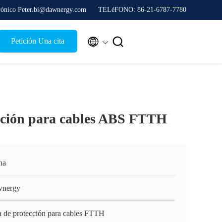
trónico Peter.bi@dawnergy.com
TELéFONO: 86-21-6787-7780


Petición Una cita
cción para cables ABS FTTH
na
nergy
a de protección para cables FTTH