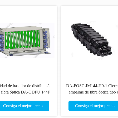
Cuadro de distribución de fibra de
Cuad
carbono de montaje en bastidor de
ópt
19" ODF modular 144C
Consiga el mejor precio
C