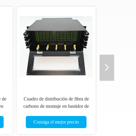
ro de distribución de fibra
SC/APC Adaptador Tipo DA-
ica DA-FDB-16G-PA-12
ODFU 144F Unidad de marco de
distribución de fibra óptica
Solución perfecta para redes de
onsiga el mejor precio
Consiga el mejor precio
fibra